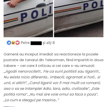
Oamenii au inceput imediat sa reactioneze la pozele
postate de tanarul din Teleorman, fiind impartiti in doua
tabere – cei care il criticau si cei care s-au amuzat:
„Jigodii nenorocite!!!… Fie ca sunt politisti sau tigani!!!…
Nu exista nicio diferenta… imbecili, agramati si hoti… si
unii, si altii!!!”, „Cand tiganii vor fi mai multi ca romanii,
asa o sa se intample! Adio, tara, adio, civilizatie”, „Este
politia roma”, „Nu mai are voie omul sa faca o poza”,
„La cum e steagul pe masina…”