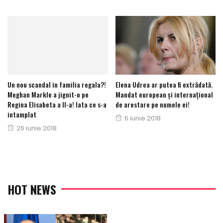
on
Un nou scandal in familia regala?!
Elena Udrea ar putea fi extrădată.
Meghan Markle a jignit-o pe
Mandat european și internațional
Regina Elisabeta a II-a! Iata ce s-a
de arestare pe numele ei!
intamplat
Posted
6 iunie 2018
Posted
26 iunie 2018
on
on
HOT NEWS