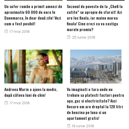
Un sofer român a primit amenzi de
Sezonul de poveste de la „Chefi la
aproximativ 60 000 de euro în
cutite” se apropie de sfarsit! Azi
Danemarca, în doar două zile! Vezi
are loc finala, iar maine marea
cum a fost posibil!
finala! Cine crezi ca va castiga
marele premiu?
Posted
17 mai 2018
Posted
25 iunie 2018
on
on
Andreea Marin a ajuns la medic,
Va imaginati o tara unde nu
după câteva luni de chin!
trebuie sa platesti facturi pentru
apa, gaz si electricitate? Aici
Posted
17 mai 2018
fiecare om are dreptul la 120 litri
on
de benzina pe luna si un
apartament gratis!
Posted
19 iunie 2018