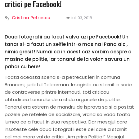
critici pe Facebook!
By
Cristina Petrescu
on
iul. 03, 2018
Doua fotografii au facut valva azi pe Facebook! Un
tanar si-a facut un selfie intr-o masina! Pana aici,
nimic gresit! Numai ca in acest caz vorbim despre o
masina de politie, iar tanarul de la volan savura un
pahar cu bere!
Toata aceasta scena s-a petrecut ieri in comuna
Branceni, judetul Teleorman. Imaginile au starnit o serie
de controverse printre internauti, toti criticau
atitudinea tanarului de a sfida organele de politie.
Tanarul era extrem de mandru de isprava sa si a postat
pozele pe retelele de socializare, vrand sa vada toata
lumea ce a facut in ziua respectiva. Dar mesajul care
insoteste cele doua fotografii este cel care a starnit
cel mai mare val de critici: „Am prins Politia!” Mesajul