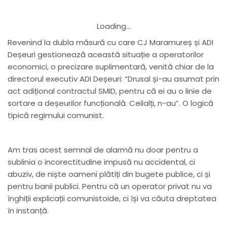
Loading...
Revenind la dubla măsură cu care CJ Maramureș și ADI
Deșeuri gestionează această situație a operatorilor
economici, o precizare suplimentară, venită chiar de la
directorul executiv ADI Deșeuri: “Drusal și-au asumat prin
act adițional contractul SMID, pentru că ei au o linie de
sortare a deșeurilor funcțională. Ceilalți, n-au”. O logică
tipică regimului comunist.
Am tras acest semnal de alarmă nu doar pentru a
sublinia o incorectitudine impusă nu accidental, ci
abuziv, de niște oameni plătiți din bugete publice, ci și
pentru banii publici. Pentru că un operator privat nu va
înghiții explicații comunistoide, ci își va căuta dreptatea
în instanță.