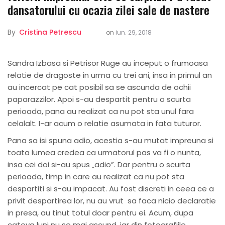
dansatorului cu ocazia zilei sale de nastere
By
Cristina Petrescu
on
iun. 29, 2018
Sandra Izbasa si Petrisor Ruge au inceput o frumoasa
relatie de dragoste in urma cu trei ani, insa in primul an
au incercat pe cat posibil sa se ascunda de ochii
paparazzilor. Apoi s-au despartit pentru o scurta
perioada, pana au realizat ca nu pot sta unul fara
celalalt. I-ar acum o relatie asumata in fata tuturor.
Pana sa isi spuna adio, acestia s-au mutat impreuna si
toata lumea credea ca urmatorul pas va fi o nunta,
insa cei doi si-au spus „adio”. Dar pentru o scurta
perioada, timp in care au realizat ca nu pot sta
despartiti si s-au impacat. Au fost discreti in ceea ce a
privit despartirea lor, nu au vrut sa faca nicio declaratie
in presa, au tinut totul doar pentru ei. Acum, dupa
cateva luni nu se mai ascund, iar din fotografiile