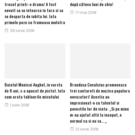
trecut printr-o drama! A fost
după câteva luni de chin!
nevoit sa se intoarca in tara si sa
Posted
17 mai 2018
se desparta de iubita lui. Iata
on
primele poze cu frumoasa mulatra
Posted
28 iunie 2018
on
Baiatul Monicai Anghel, in varsta
Brandusa Covalciuc promoveaza
de 8 ani, s-a apucat de pictat. Iata
trei cantareti de muzica populara
cum arata tablourile micutului
nevazatori! Acestia au
impresionat-o cu talentul si
Posted
1 iulie 2018
povestile lor de viata: „Si pe mine
on
m-au ajutat altii la inceput, e
normal ca si eu sa… „
Posted
21 iunie 2018