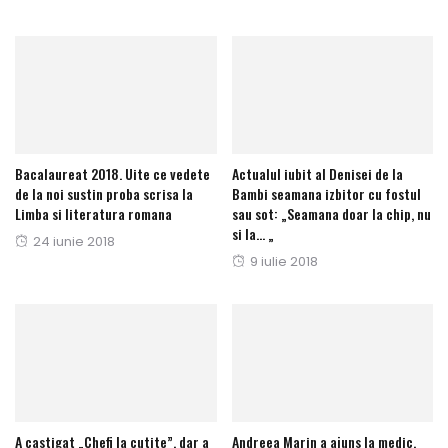
Bacalaureat 2018. Uite ce vedete
Actualul iubit al Denisei de la
de la noi sustin proba scrisa la
Bambi seamana izbitor cu fostul
Limba si literatura romana
sau sot: „Seamana doar la chip, nu
si la… „
Posted
24 iunie 2018
Posted
9 iulie 2018
on
on
A castigat „Chefi la cutite”, dar a
Andreea Marin a ajuns la medic,