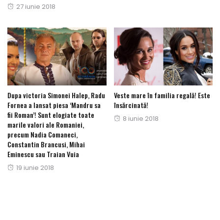
Posted
27 iunie 2018
on
on
Dupa victoria Simonei Halep, Radu
Veste mare în familia regală! Este
Fornea a lansat piesa ‘Mandru sa
însărcinată!
fii Roman’! Sunt elogiate toate
Posted
8 iunie 2018
marile valori ale Romaniei,
on
precum Nadia Comaneci,
Constantin Brancusi, Mihai
Eminescu sau Traian Vuia
Posted
19 iunie 2018
on