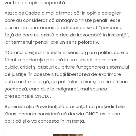
vor face o opinie separată.
Asztalos Csaba a mai afirmat că, în opinia colegilor
care au considerat că sintagma “nişte penali” este
discriminatorie, această adresare a vizat “persoane
faţă de care nu există o decizie irevocabilă în instanţă”,
iar termenul “penal” are un sens peiorativ.
“Domnul preşedinte este în sens larg om politic, care a
făcut o declaraţie politică la un subiect de interes
public, critici şi atacuri cu privire funcţionarea sistemului
de justiţie. În aceste situaţii libertatea de exprimare
este mult mai largă, se pot folosi chiar şi exprimări care
şochează, care duc la indignare”, mai spunea
preşedintele CNCD. .
Administraţia Prezidenţială a anunţat că preşedintele
Klaus Iohannis consideră că decizia CNCD este una
politică şi o va contesta în instanţă.