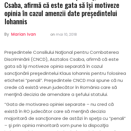
Csaba, afirmă că este gata să îşi motiveze
opinia în cazul amenzii date președintelui
Iohannis
By
Marian Ivan
on
mai 10, 2018
Preşedintele Consiliului Naţional pentru Combaterea
Discriminării (CNCD), Asztalos Csaba, afirmă că este
gata să îşi motiveze opinia separată în cazul
sancţionării preşedintelui Klaus Iohannis pentru folosirea
etichetei “penali”. Preşedintele CNCD mai spune că nu
crede că există vreun judecător în România care să
menţină decizia de amendare a şefului statului.
“Gata de motivarea opiniei separate – nu cred că
există în RO judecător care să menţină decizia
majoritară de sancţionare de astăzi în speţa cu “penali”
– şi prin opinia minoritară vom pune la dispoziţia