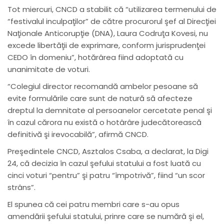
Tot miercuri, CNCD a stabilit că “utilizarea termenului de
“festivalul inculpaţilor” de către procurorul şef al Direcţiei
Naţionale Anticorupţie (DNA), Laura Codruţa Kovesi, nu
excede libertăţii de exprimare, conform jurisprudenţei
CEDO în domeniu”, hotărârea fiind adoptată cu
unanimitate de voturi.
“Colegiul director recomandă ambelor pesoane să
evite formulările care sunt de natură să afecteze
dreptul la demnitate al persoanelor cercetate penal şi
în cazul cărora nu există o hotârâre judecătorească
definitivă şi irevocabilă”, afirmă CNCD.
Preşedintele CNCD, Asztalos Csaba, a declarat, la Digi
24, că decizia în cazul şefului statului a fost luată cu
cinci voturi “pentru” şi patru “împotrivă”, fiind “un scor
strâns”.
El spunea că cei patru membri care s-au opus
amendării şefului statului, prinre care se numără şi el,