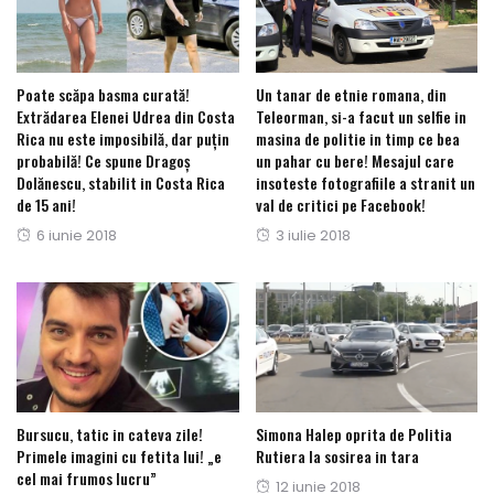
Poate scăpa basma curată!
Un tanar de etnie romana, din
Extrădarea Elenei Udrea din Costa
Teleorman, si-a facut un selfie in
Rica nu este imposibilă, dar puțin
masina de politie in timp ce bea
probabilă! Ce spune Dragoș
un pahar cu bere! Mesajul care
Dolănescu, stabilit in Costa Rica
insoteste fotografiile a stranit un
de 15 ani!
val de critici pe Facebook!
Posted
Posted
6 iunie 2018
3 iulie 2018
on
on
Bursucu, tatic in cateva zile!
Simona Halep oprita de Politia
Primele imagini cu fetita lui! „e
Rutiera la sosirea in tara
cel mai frumos lucru”
Posted
12 iunie 2018