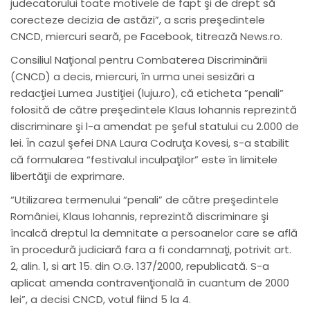
judecatorului toate motivele de fapt şi de drept să
corecteze decizia de astăzi”, a scris preşedintele
CNCD, miercuri seară, pe Facebook, titrează News.ro.
Consiliul Naţional pentru Combaterea Discriminării
(CNCD) a decis, miercuri, în urma unei sesizări a
redacţiei Lumea Justiţiei (luju.ro), că eticheta ”penali”
folosită de către preşedintele Klaus Iohannis reprezintă
discriminare şi l-a amendat pe şeful statului cu 2.000 de
lei. În cazul şefei DNA Laura Codruţa Kovesi, s-a stabilit
că formularea “festivalul inculpaţilor” este în limitele
libertăţii de exprimare.
“Utilizarea termenului “penali” de către preşedintele
României, Klaus Iohannis, reprezintă discriminare şi
încalcă dreptul la demnitate a persoanelor care se află
în procedură judiciară fara a fi condamnaţi, potrivit art.
2, alin. 1, si art 15. din O.G. 137/2000, republicată. S-a
aplicat amenda contravenţională în cuantum de 2000
lei”, a decisi CNCD, votul fiind 5 la 4.