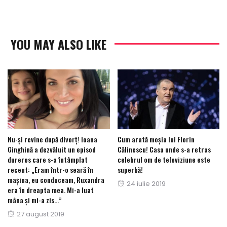
YOU MAY ALSO LIKE
Nu-și revine după divorț! Ioana
Cum arată moșia lui Florin
Ginghină a dezvăluit un episod
Călinescu! Casa unde s-a retras
dureros care s-a întâmplat
celebrul om de televiziune este
recent: „Eram într-o seară în
superbă!
mașina, eu conduceam, Ruxandra
Posted
24 iulie 2019
era în dreapta mea. Mi-a luat
on
mâna și mi-a zis…”
Posted
27 august 2019
on