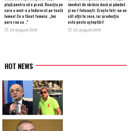
plajă pentru că e grasă. Reacția pe
imediat de sărăcie dacă ai pământ
care a avut-o a îndurerat pe toată
și nu-l folosești: Crește într-un an
lumea! Ce a făcut femeia: „Imi
cât alții în zece, iar producția
pare rau ca ..”
este peste așteptări!
Posted
Posted
23 august 2019
22 august 2019
on
on
HOT NEWS