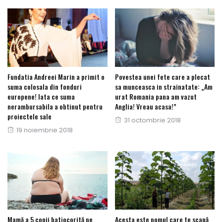
Fundatia Andreei Marin a primit o
Povestea unei fete care a plecat
suma colosala din fonduri
sa munceasca in strainatate: „Am
europene! Iata ce suma
urat Romania pana am vazut
nerambursabila a obtinut pentru
Anglia! Vreau acasa!”
proiectele sale
Posted
31 octombrie 2018
Posted
19 noiembrie 2018
on
on
Mamă a 5 copii batjocorită pe
Acesta este pomul care te scapă