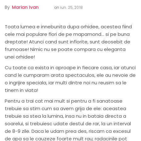
By
Marian Ivan
on
iun. 25, 2018
Toata lumea e innebunita dupa orhidee, acestea fiind
cele mai populare flori de pe mapamond… si pe buna
dreptate! Atunci cand sunt inflorite, sunt deosebit de
frumoase! Nimic nu se poate compara cu eleganta
unei orhidee!
Cu toate ca exista in aproape in fiecare casa, iar atunci
cand le cumparam arata spectaculos, ele au nevoie de
o ingrijire speciala, iar multi dintre noi nu reusim sa le
tinem in viata!
Pentru a trai cat mai mult si pentru a fi sanatoase
trebuie sa stim cum sa avem grija de ele: aceastea
trebuie sa stea la lumina, insa nu in bataia directa a
soarelui, si trebuiesc udate destul de rar, la un interval
de 8-9 zile. Daca le udam prea des, riscam ca excesul
de apa sa le cauzeze foarte mult rau; radacinile pot