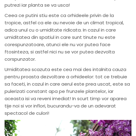
putrezi iar planta se va usca!
Ceea ce putini stiu este ca orhideele privin de la
tropice, astfel ca ele au nevoie de un climat tropical,
adica unul cu o umiditate ridicata. In cazul in care
umiditatea din spatiul in care sunt tinute nu este
corespunzatoare, atunci ele nu vor putea face
ftosinteza, si astfel nici nu se vor putea dezvolta
corspunzator.
Umiditatea scazuta este cea mai des intalnita cauza
pentru proasta dezvoltare a orhideelor: tot ce trebuie
sa faceti, in cazul in care aerul este prea uscat, este sa
pulerizati constant apa pe frunzele plantelor, iar
aceasta isi va reveni imediat! In scurt timp vor aparea
tije noi si vor inflori, bucurandu-va de un adevarat
spectacol de culori!
Player
video