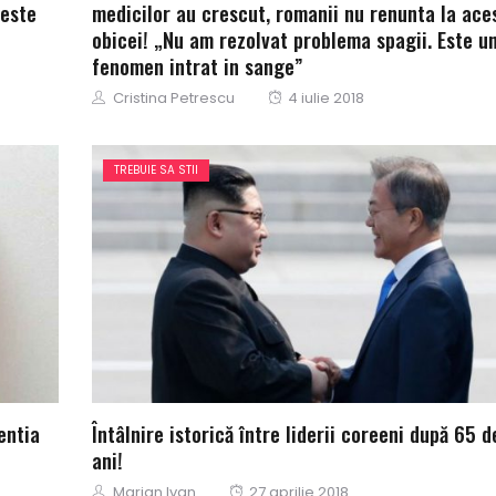
 este
medicilor au crescut, romanii nu renunta la ace
obicei! „Nu am rezolvat problema spagii. Este u
fenomen intrat in sange”
Author
Posted
Cristina Petrescu
4 iulie 2018
on
TREBUIE SA STII
entia
Întâlnire istorică între liderii coreeni după 65 d
ani!
Author
Posted
Marian Ivan
27 aprilie 2018