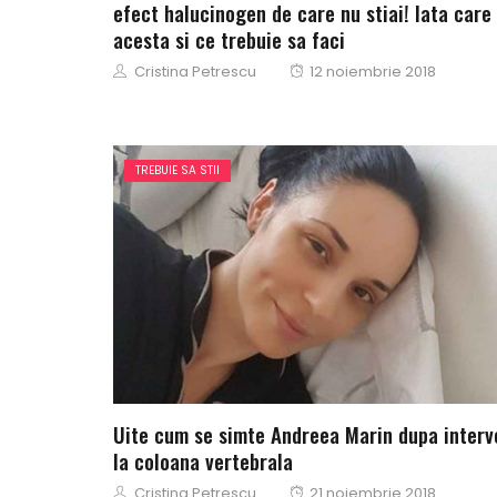
efect halucinogen de care nu stiai! Iata care
acesta si ce trebuie sa faci
Author
Posted
Cristina Petrescu
12 noiembrie 2018
on
TREBUIE SA STII
Uite cum se simte Andreea Marin dupa interv
la coloana vertebrala
Author
Posted
Cristina Petrescu
21 noiembrie 2018