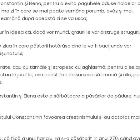
r Constantin și Elena, pentru a evita pagubele aduse holdelor 
e ultima zi în care se mai poate semăna porumb, ovăz și mei,
 seamănă după această zi se va usca;
în ideea că, dacă vor munci, graurii le vor distruge strugurii
e ziua în care păstorii hotărăsc cine le va fi baci, unde vor
ășunatului;
curate, dau cu tămâie și stropesc cu aghiasmă; pentru a se 
tau în jurul lui, prin acest foc obișnuiesc să treacă și oile, p
a.
onstantin și Elena este o sărbătoare a păsărilor de pădure, n
atului Constantinin favoarea creștinismului s-au datorat mai
ia, că fiică a unui hangiu. Ea s-a căsătorit în anul 270, când a