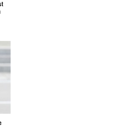
st
n
e