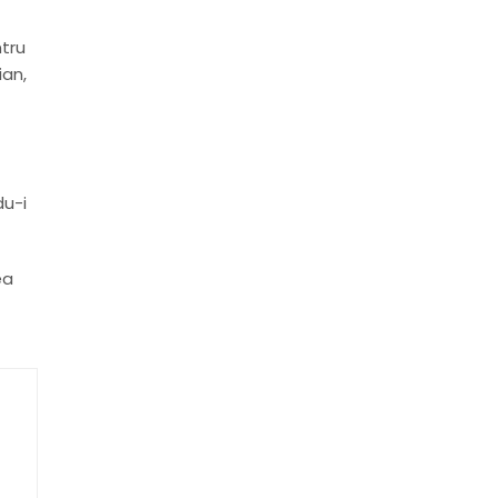
ntru
ian,
du-i
ea