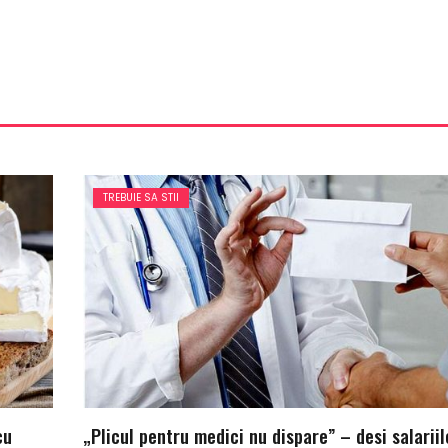
TREBUIE SA STII
cu
„Plicul pentru medici nu dispare” – desi salariil