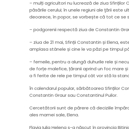
– mulți agricultori nu lucrează de ziua Sfințilo
păsările cerului; în unele regiuni ale ţării est
deoarece, în popor, se vorbește că tot ce se
– podgorenii respectă ziua de Constantin Graur 
– ziua de 21 mai, Sfinții Constantin și Elena, est
amplasa stânele și cine le va păzi pe timpul p
– femeile, pentru a alungă duhurile rele și ne
de forțe malefice, țăranii aprind un foc mare și s
a fi ferite de rele pe timpul cât vor stă la stan
În calendarul popular, sărbătoarea Sfinților C
Constantin Graur sau Constantinul Puilor.
Cercetătorii sunt de părere că deciziile împăr
ales mamei sale, Elena.
Flavia Iulia Helena s-a născut în provincia Bitin