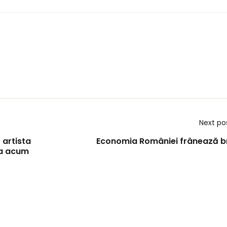
Next po
 artista
Economia României frânează b
za acum