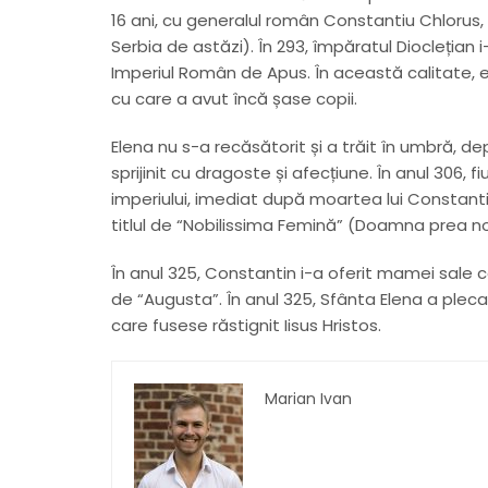
16 ani, cu generalul român Constantiu Chlorus, 
Serbia de astăzi). În 293, împăratul Dioclețian 
Imperiul Român de Apus. În această calitate, e
cu care a avut încă șase copii.
Elena nu s-a recăsătorit și a trăit în umbră, d
sprijinit cu dragoste și afecțiune. În anul 306
imperiului, imediat după moartea lui Constanti
titlul de “Nobilissima Femină” (Doamna prea no
În anul 325, Constantin i-a oferit mamei sale
de “Augusta”. În anul 325, Sfânta Elena a pleca
care fusese răstignit Iisus Hristos.
Marian Ivan