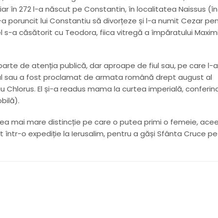
iar în 272 l-a născut pe Constantin, în localitatea Naissus (în
i-a poruncit lui Constantiu să divorțeze și l-a numit Cezar pe
l s-a căsătorit cu Teodora, fiica vitregă a împăratului Maxim
eparte de atenția publică, dar aproape de fiul sau, pe care l-a
, fiul sau a fost proclamat de armata română drept august al
u Chlorus. El și-a readus mama la curtea imperială, conferin
bilă).
 cea mai mare distincție pe care o putea primi o femeie, ace
t într-o expediție la Ierusalim, pentru a găși Sfânta Cruce pe