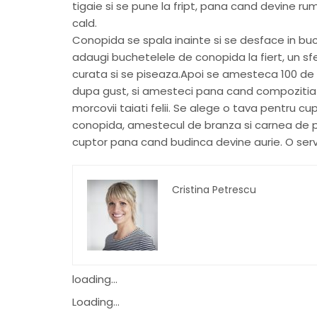
tigaie si se pune la fript, pana cand devine r
cald.
Conopida se spala inainte si se desface in buc
adaugi buchetelele de conopida la fiert, un sfe
curata si se piseaza.Apoi se amesteca 100 de g
dupa gust, si amesteci pana cand compozitia 
morcovii taiati felii. Se alege o tava pentru c
conopida, amestecul de branza si carnea de pui
cuptor pana cand budinca devine aurie. O serv
Cristina Petrescu
loading...
Loading...