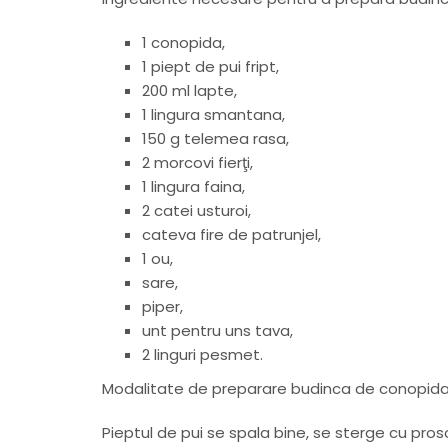
1 conopida,
1 piept de pui fript,
200 ml lapte,
1 lingura smantana,
150 g telemea rasa,
2 morcovi fierţi,
1 lingura faina,
2 catei usturoi,
cateva fire de patrunjel,
1 ou,
sare,
piper,
unt pentru uns tava,
2 linguri pesmet.
Modalitate de preparare budinca de conopida 
Pieptul de pui se spala bine, se sterge cu pro