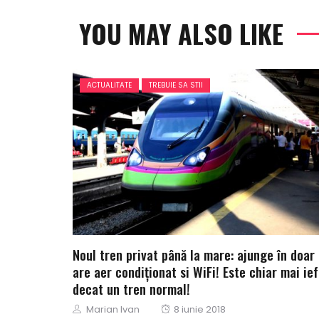
YOU MAY ALSO LIKE
ACTUALITATE
TREBUIE SA STII
Noul tren privat până la mare: ajunge în doar 
are aer condiționat si WiFi! Este chiar mai ief
decat un tren normal!
Author
Posted
Marian Ivan
8 iunie 2018