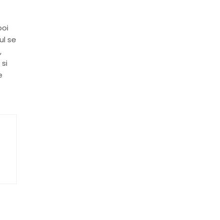
poi
ul se
,
si
e