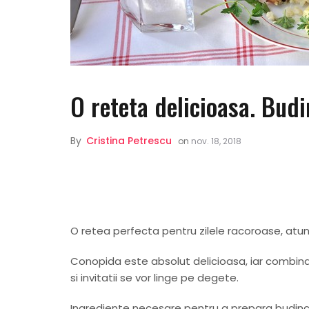
O reteta delicioasa. Bud
By
Cristina Petrescu
on
nov. 18, 2018
O retea perfecta pentru zilele racoroase, atunci
Conopida este absolut delicioasa, iar combinata
si invitatii se vor linge pe degete.
Ingrediente necesare pentru a prepara budinc