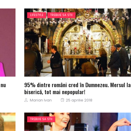
LIFESTYLE
TREBUIE SA STII
 nu
95% dintre români cred în Dumnezeu. Mersul la
biserică, tot mai nepopular!
Author
Posted
Marian Ivan
25 aprilie 2018
on
TREBUIE SA STII