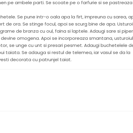
umen pe ambele parti. Se scoate pe o farfurie si se pastreaza
hetele. Se pune intr-o oala apa la firt, impreuna cu sarea, a
rt de ora. Se stinge focul, apoi se scurg bine de apa. Usturoi
rame de branza cu oul, faina si laptele. Adaugi sare si piper
devine omogena. Apoi se incorporeaza smantana, usturoiul 
uptor, se unge cu unt si presari pesmet. Adaugi buchetelele d
 taiata. Se adauga si restul de telemea, iar vasul se da la
esti decorata cu patrunjel taiat.