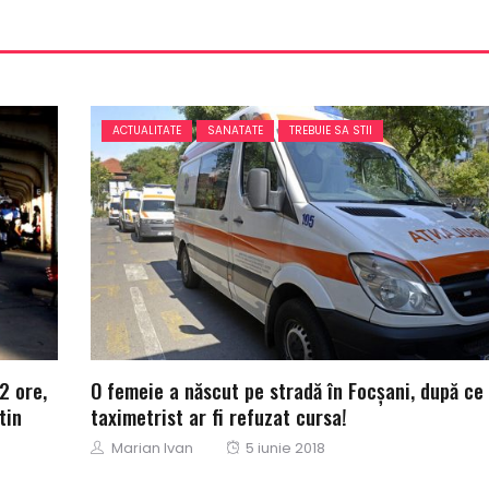
ACTUALITATE
SANATATE
TREBUIE SA STII
2 ore,
O femeie a născut pe stradă în Focșani, după ce
tin
taximetrist ar fi refuzat cursa!
Author
Posted
Marian Ivan
5 iunie 2018
on