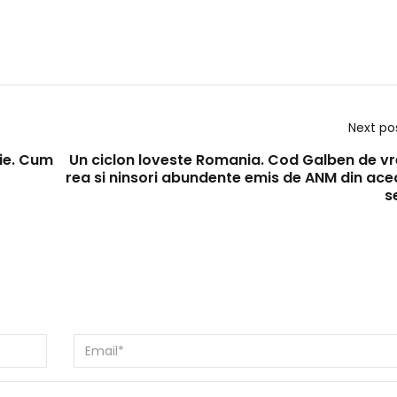
Next po
ie. Cum
Un ciclon loveste Romania. Cod Galben de v
rea si ninsori abundente emis de ANM din ace
s