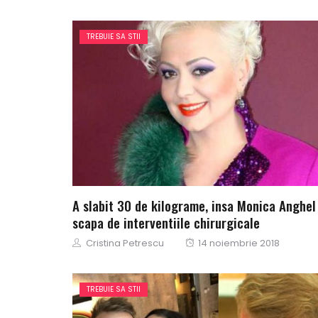
on
TREBUIE SA STII
A slabit 30 de kilograme, insa Monica Anghel
scapa de interventiile chirurgicale
Author
Posted
Cristina Petrescu
14 noiembrie 2018
on
TREBUIE SA STII