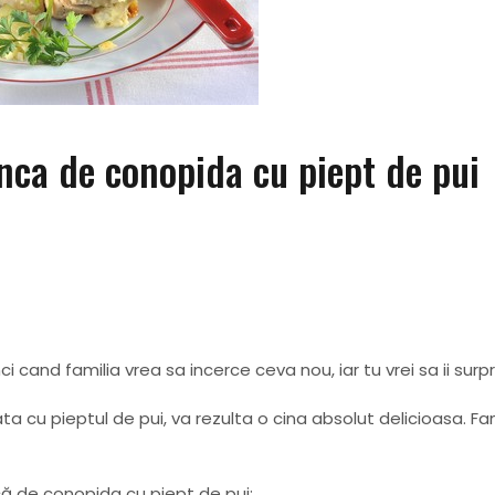
inca de conopida cu piept de pui
 cand familia vrea sa incerce ceva nou, iar tu vrei sa ii surpri
 cu pieptul de pui, va rezulta o cina absolut delicioasa. Fam
ă de conopida cu piept de pui: