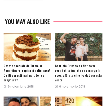
YOU MAY ALSO LIKE
Reteta speciala de Tiramisu!
Gabriela Cristea a aflat ca va
Racoritoare, rapida si delicioasa!
avea fetita inainte de a merge la
Ce iti doresti mai mult de la o
ecograf! Iata cine i-a dat aceasta
prajitura?
veste
Posted
Posted
9 noiembrie 2018
9 noiembrie 2018
on
on