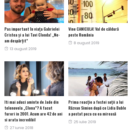
Pas important în viața Gabrielei
Vine CANICULA! Val de căldură
Cristea și a lui Tavi Clonda! „Ne-
peste România
am despărțit”
Posted
8 august 2019
Posted
13 august 2019
on
on
Iti mai aduci aminte de Jade din
Prima reacţie a fostei soţii a lui
telenovela „Clona”? A facut
Răzvan Simion după ce Lidia Buble
furori in 2001. Acum are 42 de ani
a postat poza cu ea mireasă
si arata incredibil
Posted
25 iulie 2019
Posted
27 iunie 2018
on