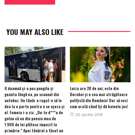
YOU MAY ALSO LIKE
O doamnă și-a pus pungile și
Luiza are 28 de ani, este din
geanta lângă ea, pe scaunul din
Dorohoi și e cea mai atrăgătoare
autobuz. Un tânăr a rugat-o să le
polițistă din România! Dar să vezi
dea la o parte pentru a se așeza și
cum arată când își dă hainele jos!
el. Femeia i-a zis: „Du-te d***u de
Posted
25 aprilie 2018
golan că eu din pensia mea de
on
1.900 de lei plătesc impozit la
primărie.” Apoi tânărul a făcut un