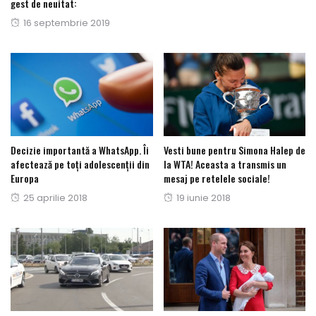
gest de neuitat:
Posted
16 septembrie 2019
on
Decizie importantă a WhatsApp. Îi
Vesti bune pentru Simona Halep de
afectează pe toți adolescenții din
la WTA! Aceasta a transmis un
Europa
mesaj pe retelele sociale!
Posted
Posted
25 aprilie 2018
19 iunie 2018
on
on