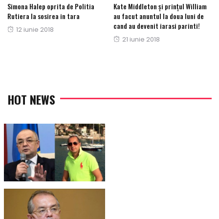
Simona Halep oprita de Politia
Kate Middleton și prințul William
Rutiera la sosirea in tara
au facut anuntul la doua luni de
cand au devenit iarasi parinti!
Posted
12 iunie 2018
Posted
21 iunie 2018
on
on
HOT NEWS