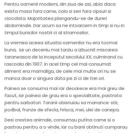
Pentru oamenii moderni, din ziua de azi, abia daca
exista masa fara carne, cola si seri fara cipsuri si
ciocolata. Majoritatea plangandu-se de dureri
abdominale. Dar acum sa ne intoarcem in timp si nu in
timpul bunicilor nostrii ci al stramosilor.
La vremea aceea situatia oamenilor nu era tocmai
buna, iar un deceniu mai tarziu a izbucnit miscarea
taraneasca de la inceputul secolului XX, culminand cu
rascoala din 1907. In acel timp cel mai consumat
aliment era mamaliga, de cele mai multe ori nu se
manca doar o singura data pe zi ci de trei ori.
Painea se consuma mai rar deoarece era mai greu de
facut, iar painea de grau era o specialitate, pastrata
pentru sarbatori. Taranii obisnuiau sa manance: stir,
podbal, frunze de sfecla, hrisca, mei, ulei de canepa.
Desi crestea animale, consumau putina carne si o
pastrau pentru a o vinde, iar cu banii obtinuti cumparau