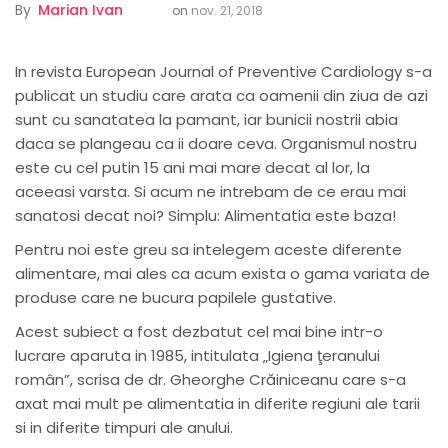
By
Marian Ivan
on
nov. 21, 2018
In revista European Journal of Preventive Cardiology s-a
publicat un studiu care arata ca oamenii din ziua de azi
sunt cu sanatatea la pamant, iar bunicii nostrii abia
daca se plangeau ca ii doare ceva. Organismul nostru
este cu cel putin 15 ani mai mare decat al lor, la
aceeasi varsta. Si acum ne intrebam de ce erau mai
sanatosi decat noi? Simplu:
Alimentatia este baza!
Pentru noi este greu sa intelegem aceste diferente
alimentare, mai ales ca acum exista o gama variata de
produse care ne bucura papilele gustative.
Acest subiect a fost dezbatut cel mai bine intr-o
lucrare aparuta in 1985, intitulata „Igiena ţeranului
român”, scrisa de dr. Gheorghe Crăiniceanu care s-a
axat mai mult pe alimentatia in diferite regiuni ale tarii
si in diferite timpuri ale anului.