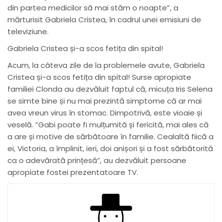
din partea medicilor să mai stăm o noapte”, a
mărturisit Gabriela Cristea, în cadrul unei emisiuni de
televiziune.
Gabriela Cristea și-a scos fetița din spital!
Acum, la câteva zile de la problemele avute, Gabriela
Cristea și-a scos fetița din spital! Surse apropiate
familiei Clonda au dezvăluit faptul că, micuța Iris Selena
se simte bine și nu mai prezintă simptome că ar mai
avea vreun virus în stomac. Dimpotrivă, este vioaie și
veselă. ”Gabi poate fi mulțumită și fericită, mai ales că
a are și motive de sărbătoare în familie. Cealaltă fiică a
ei, Victoria, a împlinit, ieri, doi anișori și a fost sărbătorită
ca o adevărată prințesă”, au dezvăluit persoane
apropiate fostei prezentatoare TV.