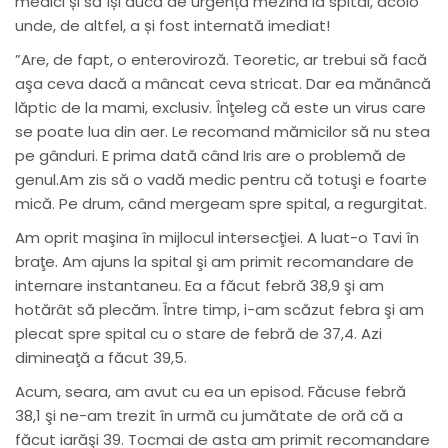
medici și să își ducă de urgență mezina la spital, acolo
unde, de altfel, a și fost internată imediat!
”Are, de fapt, o enteroviroză. Teoretic, ar trebui să facă
aşa ceva dacă a mâncat ceva stricat. Dar ea mănâncă
lăptic de la mami, exclusiv. Înţeleg că este un virus care
se poate lua din aer. Le recomand mămicilor să nu stea
pe gânduri. E prima dată când Iris are o problemă de
genul.Am zis să o vadă medic pentru că totuşi e foarte
mică. Pe drum, când mergeam spre spital, a regurgitat.
Am oprit maşina în mijlocul intersecţiei. A luat-o Tavi în
braţe. Am ajuns la spital şi am primit recomandare de
internare instantaneu. Ea a făcut febră 38,9 şi am
hotărât să plecăm. Între timp, i-am scăzut febra şi am
plecat spre spital cu o stare de febră de 37,4. Azi
dimineaţă a făcut 39,5.
Acum, seara, am avut cu ea un episod. Făcuse febră
38,1 şi ne-am trezit în urmă cu jumătate de oră că a
făcut iarăşi 39. Tocmai de asta am primit recomandare