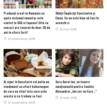
Produsul creat in Romania ce
Sfinții Împărați Constantin şi
ajuta sistemul imunitar este
Elena. Ce nu este bine să faci în
cautat in SUA si Japonia! Uite ce
această zi
vanzari are tanarul de doar 30 de
Posted
15 mai 2018
ani in afara tarii!
on
Posted
21 noiembrie 2018
on
Ai sigur in bucatarie cel putin un
Sora Aurei Ion, scrisoare
condiment cu efect halucinogen
emoționantă pentru familia
de care nu stiai! Iata care este
Alexandrei „Imi cer iertare…”
acesta si ce trebuie sa faci
Posted
31 iulie 2019
Posted
12 noiembrie 2018
on