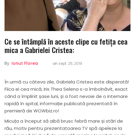
Ce se întâmplă în aceste clipe cu fetița cea
mica a Gabrielei Cristea:
By
Ionut Florea
on
sept. 25, 2019
În urmă cu câteva zile, Gabriela Cristea este disperată!
Fiica ei cea mică, Iris Thea Selena s-a îmbolnăvit, exact
când a împlinit șase luni, și a fost nevoie de o internare
rapidă în spital, informație publicată prezentată în
premieră de WOWbiz.ro!
Micuța a început să aibă brusc febră mare și stări de
rău, motiv pentru prezentatoarea TV spă apeleze la