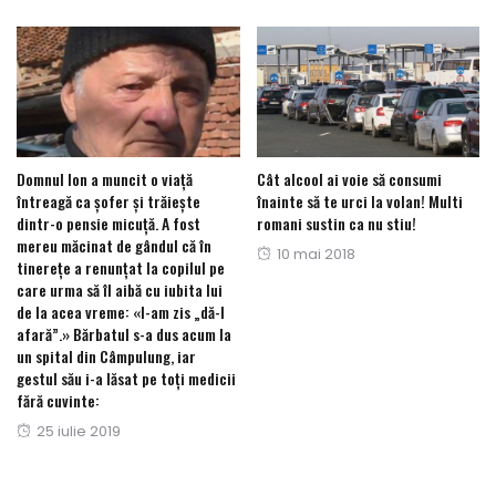
on
Domnul Ion a muncit o viață
Cât alcool ai voie să consumi
întreagă ca șofer și trăiește
înainte să te urci la volan! Multi
dintr-o pensie micuță. A fost
romani sustin ca nu stiu!
mereu măcinat de gândul că în
Posted
10 mai 2018
tinereţe a renunţat la copilul pe
on
care urma să îl aibă cu iubita lui
de la acea vreme: «I-am zis „dă-l
afară”.» Bărbatul s-a dus acum la
un spital din Câmpulung, iar
gestul său i-a lăsat pe toți medicii
fără cuvinte:
Posted
25 iulie 2019
on