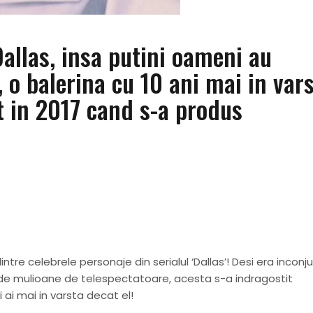
 Dallas, insa putini oameni au
, o balerina cu 10 ani mai in var
it in 2017 cand s-a produs
tre celebrele personaje din serialul ‘Dallas’! Desi era inconj
 de mulioane de telespectatoare, acesta s-a indragostit
 ai mai in varsta decat el!