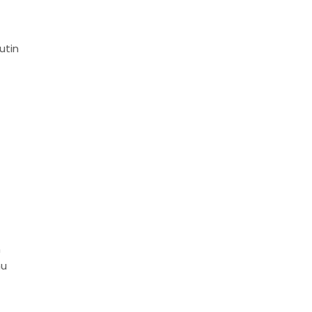
utin
n
nu