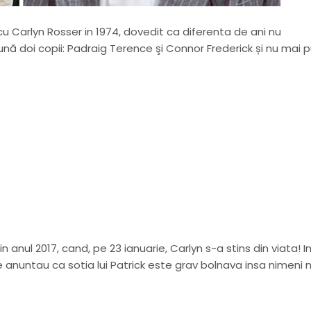
 cu Carlyn Rosser in 1974, dovedit ca diferenta de ani nu
nă doi copii: Padraig Terence şi Connor Frederick și nu mai p
 anul 2017, cand, pe 23 ianuarie, Carlyn s-a stins din viata! I
re anuntau ca sotia lui Patrick este grav bolnava insa nimeni 