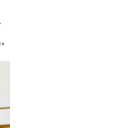
n
ste