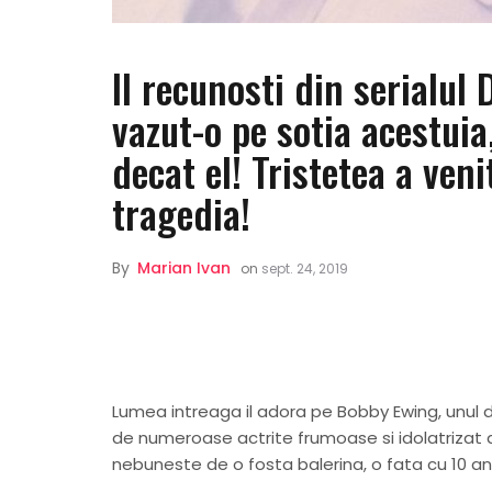
Il recunosti din serialul
vazut-o pe sotia acestuia
decat el! Tristetea a ven
tragedia!
By
Marian Ivan
on
sept. 24, 2019
Lumea intreaga il adora pe Bobby Ewing, unul din
de numeroase actrite frumoase si idolatrizat
nebuneste de o fosta balerina, o fata cu 10 ani