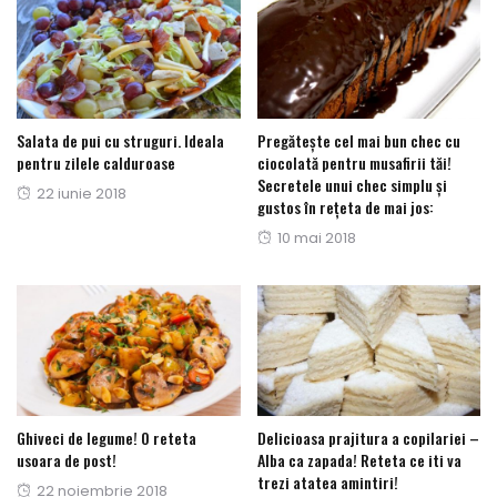
Salata de pui cu struguri. Ideala
Pregătește cel mai bun chec cu
pentru zilele calduroase
ciocolată pentru musafirii tăi!
Secretele unui chec simplu și
Posted
22 iunie 2018
gustos în rețeta de mai jos:
on
Posted
10 mai 2018
on
Ghiveci de legume! O reteta
Delicioasa prajitura a copilariei –
usoara de post!
Alba ca zapada! Reteta ce iti va
trezi atatea amintiri!
Posted
22 noiembrie 2018