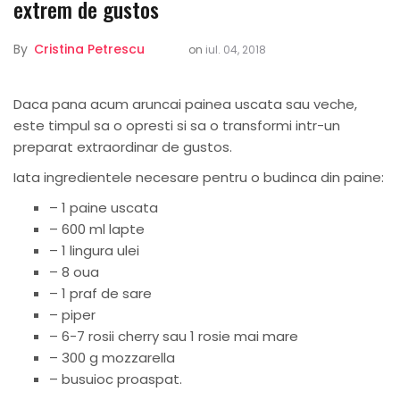
extrem de gustos
By
Cristina Petrescu
on
iul. 04, 2018
Daca pana acum aruncai painea uscata sau veche,
este timpul sa o opresti si sa o transformi intr-un
preparat extraordinar de gustos.
Iata ingredientele necesare pentru o budinca din paine:
– 1 paine uscata
– 600 ml lapte
– 1 lingura ulei
– 8 oua
– 1 praf de sare
– piper
– 6-7 rosii cherry sau 1 rosie mai mare
– 300 g mozzarella
– busuioc proaspat.