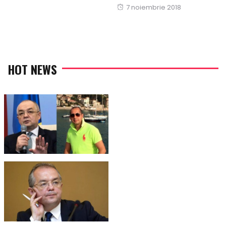
Posted
7 noiembrie 2018
on
on
HOT NEWS