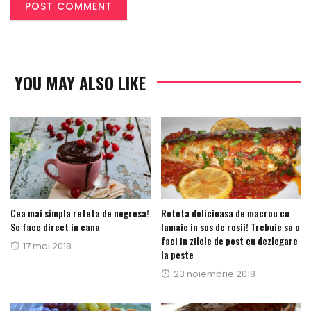
YOU MAY ALSO LIKE
Cea mai simpla reteta de negresa!
Reteta delicioasa de macrou cu
Se face direct in cana
lamaie in sos de rosii! Trebuie sa o
faci in zilele de post cu dezlegare
Posted
17 mai 2018
la peste
on
Posted
23 noiembrie 2018
on