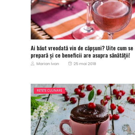
Ai băut vreodată vin de căpșuni? Uite cum se
prepară și ce beneficii are asupra sănătății!
Author
Posted
Marian Ivan
25 mai 2018
on
RETETE CULINARE