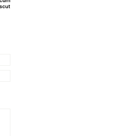
a cum
scut