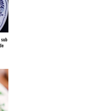
 sub
de