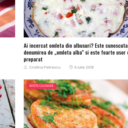
Ai incercat omleta din albusuri? Este cunoscuta
denumirea de „omleta alba” si este foarte usor 
preparat
Author
Posted
Cristina Petrescu
6 iulie 2018
on
RETETE CULINARE