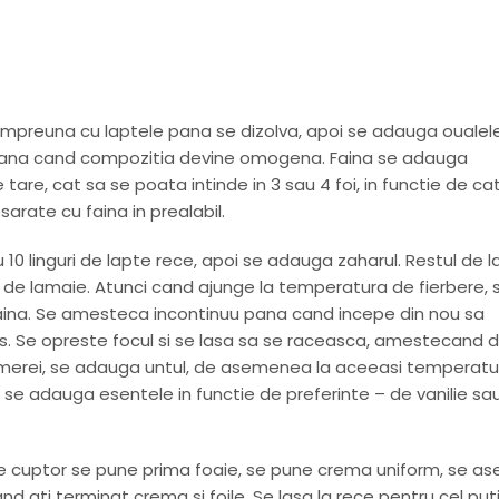
 impreuna cu laptele pana se dizolva, apoi se adauga oualele
a pana cand compozitia devine omogena. Faina se adauga
tare, cat sa se poata intinde in 3 sau 4 foi, in functie de ca
sarate cu faina in prealabil.
0 linguri de lapte rece, apoi se adauga zaharul. Restul de l
a de lamaie. Atunci cand ajunge la temperatura de fierbere, 
faina. Se amesteca incontinuu pana cand incepe din nou sa
as. Se opreste focul si se lasa sa se raceasca, amestecand d
merei, se adauga untul, de asemenea la aceeasi temperatu
, se adauga esentele in functie de preferinte – de vanilie sa
de cuptor se pune prima foaie, se pune crema uniform, se a
d ati terminat crema si foile. Se lasa la rece pentru cel put