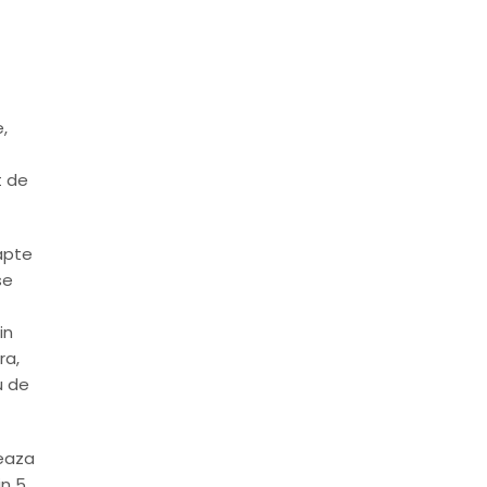
,
t de
apte
se
in
ra,
u de
seaza
in 5