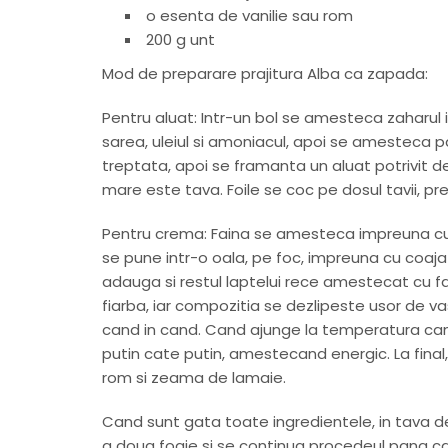
o esenta de vanilie sau rom
200 g unt
Mod de preparare prajitura Alba ca zapada:
Pentru aluat: Intr-un bol se amesteca zaharul
sarea, uleiul si amoniacul, apoi se amestec
treptata, apoi se framanta un aluat potrivit de 
mare este tava. Foile se coc pe dosul tavii, pre
Pentru crema: Faina se amesteca impreuna cu 1
se pune intr-o oala, pe foc, impreuna cu coaj
adauga si restul laptelui rece amestecat cu 
fiarba, iar compozitia se dezlipeste usor de v
cand in cand. Cand ajunge la temperatura ca
putin cate putin, amestecand energic. La final
rom si zeama de lamaie.
Cand sunt gata toate ingredientele, in tava 
a doua foaie si se continua procedeul pana can