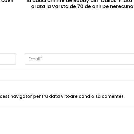
rcovi!
Iti aduci aminte de Bobby din "Dallas"? Iat
arata la varsta de 70 de ani! De nerecuno
 acest navigator pentru data viitoare când o să comentez.