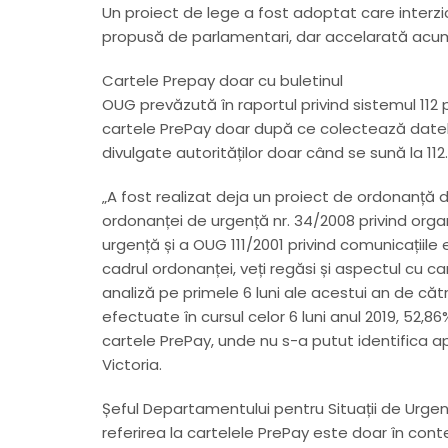
Un proiect de lege a fost adoptat care interzi
propusă de parlamentari, dar accelarată acum 
Cartele Prepay doar cu buletinul
OUG prevăzută în raportul privind sistemul 112 
cartele PrePay doar după ce colectează datele d
divulgate autorităților doar când se sună la 112.
„A fost realizat deja un proiect de ordonanță
ordonanței de urgență nr. 34/2008 privind organ
urgență și a OUG 111/2001 privind comunicațiil
cadrul ordonanței, veți regăsi și aspectul cu ca
analiză pe primele 6 luni ale acestui an de cătr
efectuate în cursul celor 6 luni anul 2019, 52,8
cartele PrePay, unde nu s-a putut identifica ap
Victoria.
Șeful Departamentului pentru Situații de Urgenț
referirea la cartelele PrePay este doar în contex