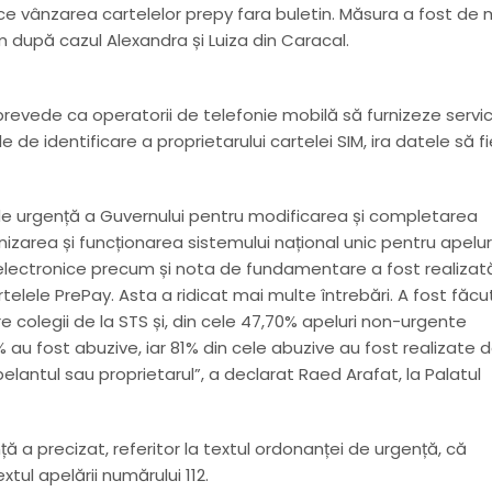
ce vânzarea cartelelor prepy fara buletin. Măsura a fost de 
după cazul Alexandra și Luiza din Caracal.
prevede ca operatorii de telefonie mobilă să furnizeze servic
e identificare a proprietarului cartelei SIM, ira datele să fi
 de urgență a Guvernului pentru modificarea și completarea
izarea și funcționarea sistemului național unic pentru apelur
e electronice precum și nota de fundamentare a fost realizată
rtelele PrePay. Asta a ridicat mai multe întrebări. A fost făcu
e colegii de la STS și, din cele 47,70% apeluri non-urgente
6% au fost abuzive, iar 81% din cele abuzive au fost realizate 
elantul sau proprietarul”, a declarat Raed Arafat, la Palatul
ă a precizat, referitor la textul ordonanței de urgență, că
tul apelării numărului 112.