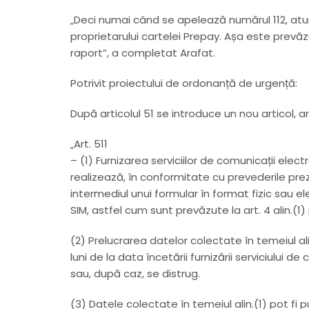
„Deci numai când se apelează numărul 112, atun
proprietarului cartelei Prepay. Așa este prevă
raport”, a completat Arafat.
Potrivit proiectului de ordonanță de urgență:
După articolul 51 se introduce un nou articol, ar
„Art. 511
– (1) Furnizarea serviciilor de comunicații elec
realizează, în conformitate cu prevederile prez
intermediul unui formular în format fizic sau elec
SIM, astfel cum sunt prevăzute la art. 4 alin.(1)
(2) Prelucrarea datelor colectate în temeiul al
luni de la data încetării furnizării serviciului 
sau, după caz, se distrug.
(3) Datele colectate în temeiul alin.(1) pot fi 