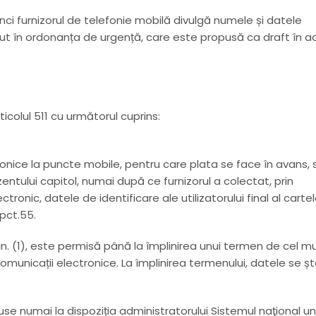
ci furnizorul de telefonie mobilă divulgă numele și datele
zut în ordonanța de urgență, care este propusă ca draft în a
ticolul 511 cu următorul cuprins:
tronice la puncte mobile, pentru care plata se face în avans, 
entului capitol, numai după ce furnizorul a colectat, prin
tronic, datele de identificare ale utilizatorului final al cartel
 pct.55.
in. (1), este permisă până la împlinirea unui termen de cel mu
de comunicații electronice. La împlinirea termenului, datele se ș
puse numai la dispoziția administratorului Sistemul naţional un