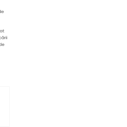
de
mat
ării
 de