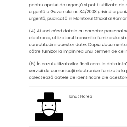
pentru apeluri de urgenţă și pot fi utilizate 
urgență a Guvernului nr. 34/2008 privind organi
urgență, publicată în Monitorul Oficial al Români
(4) Atunci când datele cu caracter personal se
electronic, utilizatorul transmite furnizorului ș
corectitudinii acestor date. Copia documentulu
către furnizor la împlinirea unui termen de cel mu
(5) În cazul utilizatorilor finali care, la data int
servicii de comunicații electronice furnizate la
colectează datele de identificare ale acestora
Ionut Florea