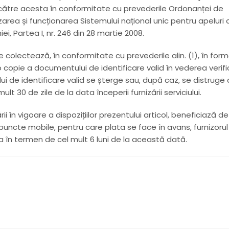
de către acesta în conformitate cu prevederile Ordonanței de
zarea și funcționarea Sistemului național unic pentru apeluri 
ei, Partea I, nr. 246 din 28 martie 2008.
 colectează, în conformitate cu prevederile alin. (1), în for
i o copie a documentului de identificare valid în vederea verific
i de identificare valid se șterge sau, după caz, se distruge
lt 30 de zile de la data începerii furnizării serviciului.
rării în vigoare a dispozițiilor prezentului articol, beneficiază de
 puncte mobile, pentru care plata se face în avans, furnizorul
 în termen de cel mult 6 luni de la această dată.