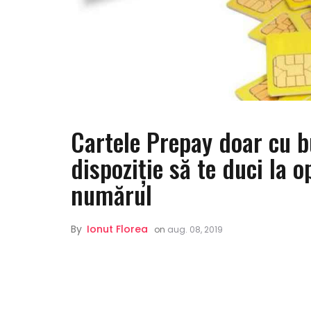
Cartele Prepay doar cu bul
dispoziție să te duci la o
numărul
By
Ionut Florea
on
aug. 08, 2019