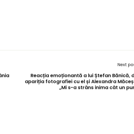
Next po
ânia
Reacția emoționantă a lui Ștefan Bănică, 
apariția fotografiei cu el și Alexandra Măce
„Mi s-a strâns inima cât un pu