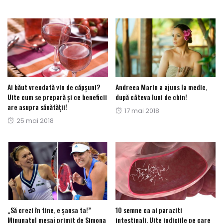
Ai băut vreodată vin de căpșuni?
Andreea Marin a ajuns la medic,
Uite cum se prepară și ce beneficii
după câteva luni de chin!
are asupra sănătății!
Posted
17 mai 2018
Posted
25 mai 2018
on
on
„Să crezi în tine, e șansa ta!”
10 semne ca ai paraziti
Minunatul mesaj primit de Simona
intestinali. Uite indiciile pe care