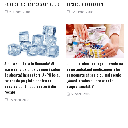
Halep de la o legendă a tenisului!
nu trebuie sa le ignori
Posted
Posted
6 iunie 2018
12 iunie 2018
on
on
Alerta sanitara in Romania! Ai
Un nou proiect de lege prevede ca
mare grija de unde cumperi cuburi
pe pe ambalajul medicamentelor
de gheata! Inspectorii ANPC le-au
homeopate să scrie cu majuscule
retras de pe piata pentru ca
„Acest produs nu are efecte
acestea contineau bacterii din
asupra sănătății”
fecale
Posted
9 mai 2018
Posted
15 mai 2018
on
on