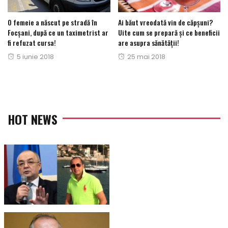
O femeie a născut pe stradă în
Ai băut vreodată vin de căpșuni?
Focșani, după ce un taximetrist ar
Uite cum se prepară și ce beneficii
fi refuzat cursa!
are asupra sănătății!
Posted
Posted
5 iunie 2018
25 mai 2018
on
on
HOT NEWS