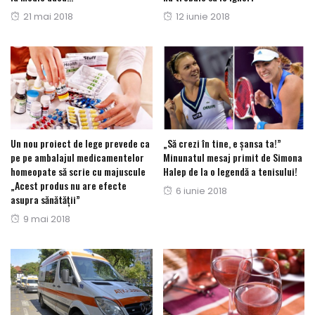
Posted
Posted
21 mai 2018
12 iunie 2018
on
on
Un nou proiect de lege prevede ca
„Să crezi în tine, e șansa ta!”
pe pe ambalajul medicamentelor
Minunatul mesaj primit de Simona
homeopate să scrie cu majuscule
Halep de la o legendă a tenisului!
„Acest produs nu are efecte
Posted
6 iunie 2018
asupra sănătății”
on
Posted
9 mai 2018
on