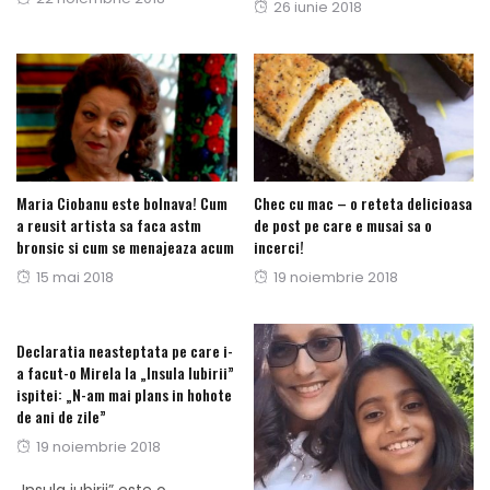
Posted
26 iunie 2018
on
on
Maria Ciobanu este bolnava! Cum
Chec cu mac – o reteta delicioasa
a reusit artista sa faca astm
de post pe care e musai sa o
bronsic si cum se menajeaza acum
incerci!
Posted
Posted
15 mai 2018
19 noiembrie 2018
on
on
Declaratia neasteptata pe care i-
a facut-o Mirela la „Insula Iubirii”
ispitei: „N-am mai plans in hohote
de ani de zile”
Posted
19 noiembrie 2018
on