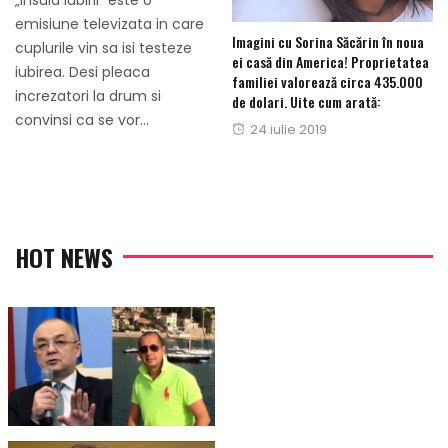
„Insula iubirii” este o
emisiune televizata in care
Imagini cu Sorina Săcărin în noua
cuplurile vin sa isi testeze
ei casă din America! Proprietatea
iubirea. Desi pleaca
familiei valorează circa 435.000
increzatori la drum si
de dolari. Uite cum arată:
convinsi ca se vor...
Posted
24 iulie 2019
on
HOT NEWS