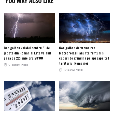
YOU MAY ALSO LIKE
Cod galben valabil pentru 31 de
Cod galben de vreme rea!
judete din Romania! Este valabil
Meteorologii anunta furtuni si
pana pe 22 iunie ora 23:00
caderi de grindina pe aproape tot
teritoriul Romaniei
Posted
21 iunie 2018
Posted
12 iunie 2018
on
on