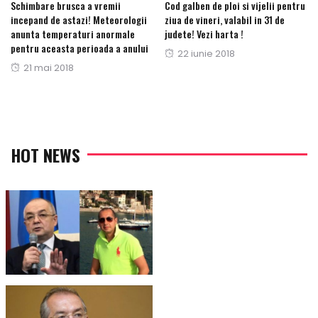
Schimbare brusca a vremii
Cod galben de ploi si vijelii pentru
incepand de astazi! Meteorologii
ziua de vineri, valabil in 31 de
anunta temperaturi anormale
judete! Vezi harta !
pentru aceasta perioada a anului
Posted
22 iunie 2018
Posted
21 mai 2018
on
on
HOT NEWS