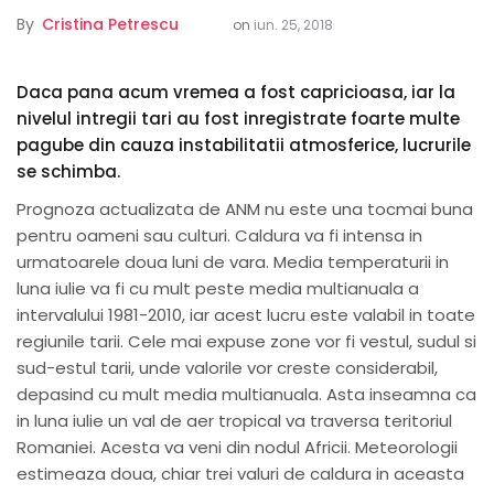
By
Cristina Petrescu
on
iun. 25, 2018
Daca pana acum vremea a fost capricioasa, iar la
nivelul intregii tari au fost inregistrate foarte multe
pagube din cauza instabilitatii atmosferice, lucrurile
se schimba.
Prognoza actualizata de ANM nu este una tocmai buna
pentru oameni sau culturi. Caldura va fi intensa in
urmatoarele doua luni de vara. Media temperaturii in
luna iulie va fi cu mult peste media multianuala a
intervalului 1981-2010, iar acest lucru este valabil in toate
regiunile tarii. Cele mai expuse zone vor fi vestul, sudul si
sud-estul tarii, unde valorile vor creste considerabil,
depasind cu mult media multianuala. Asta inseamna ca
in luna iulie un val de aer tropical va traversa teritoriul
Romaniei. Acesta va veni din nodul Africii. Meteorologii
estimeaza doua, chiar trei valuri de caldura in aceasta