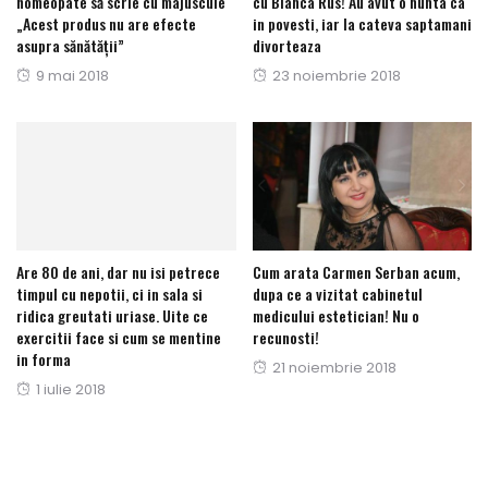
homeopate să scrie cu majuscule
cu Bianca Rus! Au avut o nunta ca
„Acest produs nu are efecte
in povesti, iar la cateva saptamani
asupra sănătății”
divorteaza
Posted
Posted
9 mai 2018
23 noiembrie 2018
on
on
Are 80 de ani, dar nu isi petrece
Cum arata Carmen Serban acum,
timpul cu nepotii, ci in sala si
dupa ce a vizitat cabinetul
ridica greutati uriase. Uite ce
medicului estetician! Nu o
exercitii face si cum se mentine
recunosti!
in forma
Posted
21 noiembrie 2018
Posted
1 iulie 2018
on
on