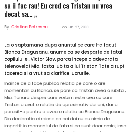
sa ii fac rau! Eu cred ca Tristan nu vrea
decat sa… „
By
Cristina Petrescu
on
iun. 27, 2018
La o saptamana dupa anuntul pe care l-a facut
Bianca Dragusanu, anume ca se desparte de tatal
copilului ei, Victor Slav, parca incepe o adevarata
telenovela! Mia, fosta iubita a lui Tristan Tate a rupt
tacerea si a vrut sa clarifice lucrurile.
Inainte de a face publica relatia pe care o are
momentan cu Bianca, se pare ca Tristan avea o iubita ,
Mia. Tanara despre care vorbim este cea cu care
Tristan a avut o relatie de aproximativ doi ani, dar a
parasit-o pentru a avea o relatie cu Bianca Dragusanu.
Din declaratia ei reiese ca cei doi nu au nimic de
impartit in momentul de fata si ca sunt doar amici, insa