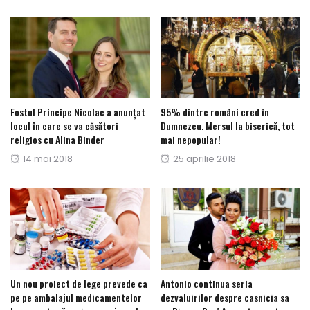
Fostul Principe Nicolae a anunțat
95% dintre români cred în
locul în care se va căsători
Dumnezeu. Mersul la biserică, tot
religios cu Alina Binder
mai nepopular!
Posted
Posted
14 mai 2018
25 aprilie 2018
on
on
Un nou proiect de lege prevede ca
Antonio continua seria
pe pe ambalajul medicamentelor
dezvaluirilor despre casnicia sa