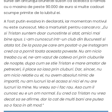
surse din anturajul brunetei sustin ca aceasta a ramas
cu o masina de peste 90.000 de euro si multe cadouri
scumpe primite de la iubitul ei.
A fost putin evaziva in declaratii, iar momentan motivul
nu este cunoscut. Mia a marturisit pentru cancan.ro:
„Eu
si Tristan suntem doar cunostinte si atat, amici mai
bine spus. L-am cunoscut intr-un club din Bucuresti si
atata tot. De la poza pe care am postat-o pe Instagram
cred ca a pornit toata aceasta poveste. Nu am nicio
treaba cu el, ne-am vazut de cateva ori prin cluburile
de noapte, dupa cum se stie Tristan e mare amator de
petreceri, ii place sa iasa prin cluburi. Dar, sincer, nu
am nicio relatie cu el, nu avem absolut nimic de
impartit, nu am lucruri la el acasa si nici el nu are
lucruri la mine. Nu vreau sa-i fac rau. Asa cum il
cunosc eu e un om normal. Eu cred ca Tristan nu vrea
decat sa se afirme, dar la cat de multi bani are putea
sa o faca in alt mod.”