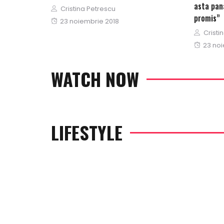
asta pan
Author
Cristina Petrescu
promis”
Posted
23 noiembrie 2018
Author
on
Cristi
Poste
23 noi
on
WATCH NOW
LIFESTYLE