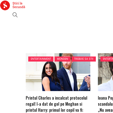
ENTERTAINMENT
MONDEN
TREBUIE SA STII
ENTERT
Printul Charles a incalcat protocolul
Ioana Pop
regal! I-a dat de gol pe Meghan si
scandalul
printul Harry: primul lor copil va fi:
„Nu avea