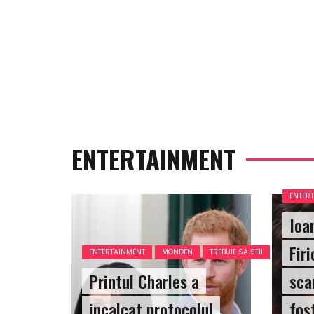
ENTERTAINMENT
ENTER
Ioa
Firi
ENTERTAINMENT
MONDEN
TREBUIE SA STII
Printul Charles a
sca
incalcat protocolul
fos