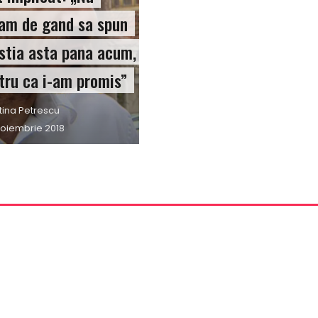
am de gand sa spun
stia asta pana acum,
tru ca i-am promis”
or
tina Petrescu
ted
noiembrie 2018