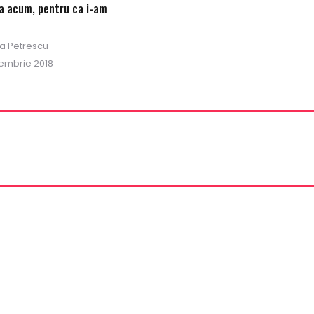
a acum, pentru ca i-am
na Petrescu
d
embrie 2018