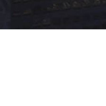
e
e
ri