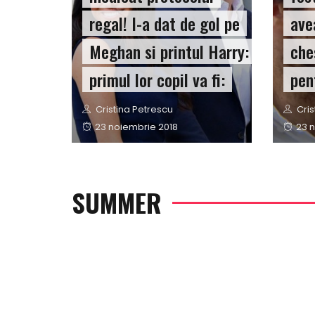
regal! I-a dat de gol pe
ave
Meghan si printul Harry:
che
primul lor copil va fi:
pen
Author
Auth
Cristina Petrescu
Cris
Posted
Pos
23 noiembrie 2018
23 
on
on
SUMMER