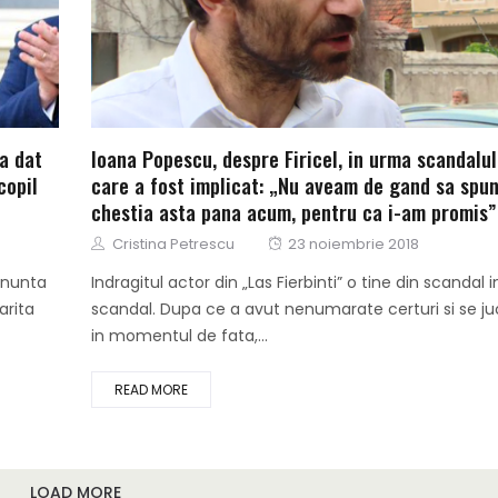
-a dat
Ioana Popescu, despre Firicel, in urma scandalul
copil
care a fost implicat: „Nu aveam de gand sa spu
chestia asta pana acum, pentru ca i-am promis”
Author
Posted
Cristina Petrescu
23 noiembrie 2018
on
 nunta
Indragitul actor din „Las Fierbinti” o tine din scandal i
arita
scandal. Dupa ce a avut nenumarate certuri si se ju
in momentul de fata,...
READ MORE
LOAD MORE