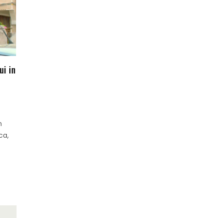
ui in
n
n
ca,