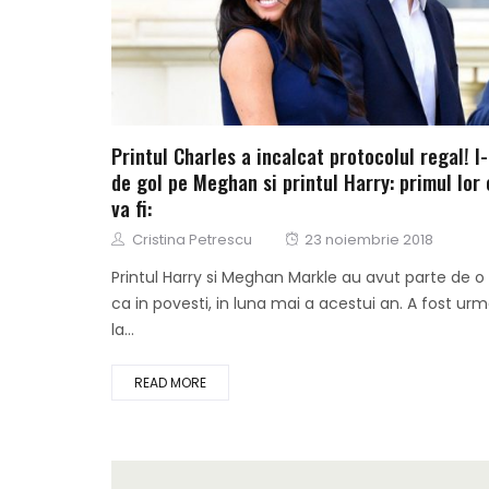
Printul Charles a incalcat protocolul regal! I
de gol pe Meghan si printul Harry: primul lor 
va fi:
Author
Posted
Cristina Petrescu
23 noiembrie 2018
on
Printul Harry si Meghan Markle au avut parte de o
ca in povesti, in luna mai a acestui an. A fost urm
la...
READ MORE