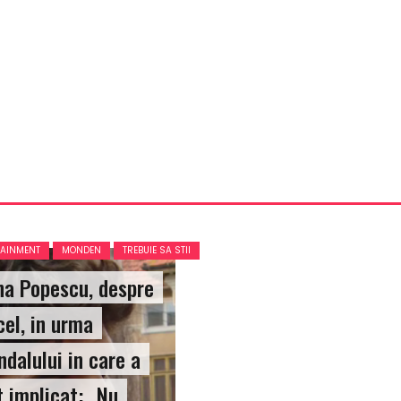
TAINMENT
MONDEN
TREBUIE SA STII
na Popescu, despre
cel, in urma
ndalului in care a
t implicat: „Nu