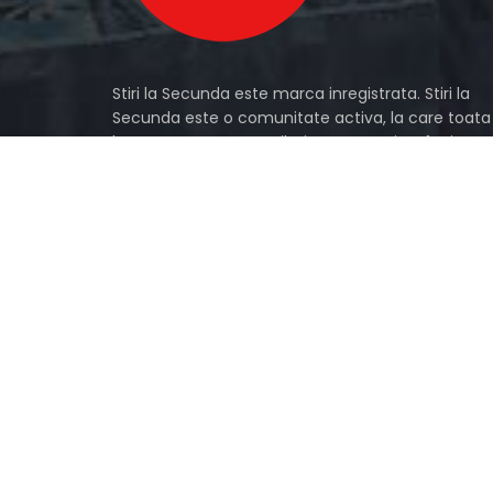
Stiri la Secunda este marca inregistrata. Stiri la
Secunda este o comunitate activa, la care toata
lumea poate sa contribuie. Daca vrei sa faci part
din aceasta comunitate si ai ceva interesant de
impartasit cu ceilalti membri, ca de exemplu poz
haioase, filmulete interesante etc, le poti trimite
pe adresa
contact@stirilasecunda.ro
si echipa Sti
la Secunda le va analiza si te va contacta pentru
acord de publicare.
Address:
Phone:
0040723141501