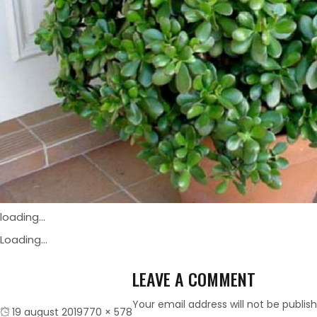
loading...
Loading...
LEAVE A COMMENT
Your email address will not be publis
Posted
Full
19 august 2019
770 × 578