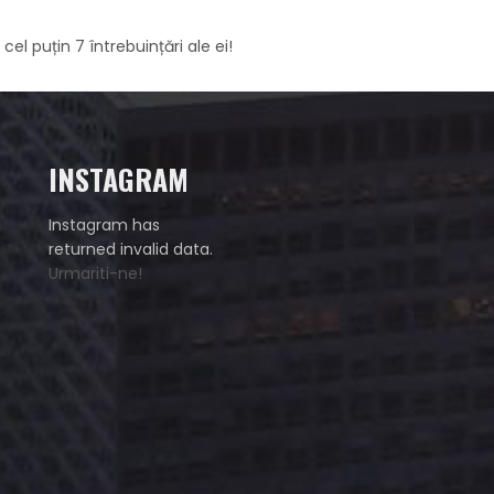
el puțin 7 întrebuințări ale ei!
INSTAGRAM
Instagram has
returned invalid data.
Urmariti-ne!