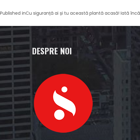
Navigare
Published in
Cu siguranță ai și tu această plantă acasă! Iată încă c
în
articole
DESPRE NOI