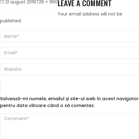
LEAVE A COMMENT
Posted
Full
21 august 2019
726 × 960
on
size
Your email address will not be
published.
Salvează-mi numele, emailul și site-ul web în acest navigator
pentru data viitoare când o să comentez.