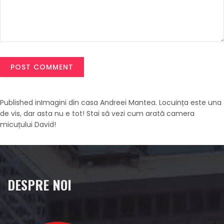
Navigare
Published in
Imagini din casa Andreei Mantea. Locuința este una
de vis, dar asta nu e tot! Stai să vezi cum arată camera
în
micuțului David!
articole
DESPRE NOI