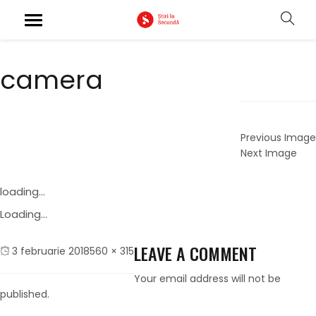
camera
Previous Image
Next Image
loading...
Loading...
LEAVE A COMMENT
Posted
Full
3 februarie 2018
560 × 315
on
size
Your email address will not be
published.