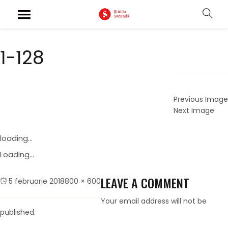
1-128
Previous Image
Next Image
loading...
Loading...
LEAVE A COMMENT
Posted
Full
5 februarie 2018
800 × 600
on
size
Your email address will not be
published.